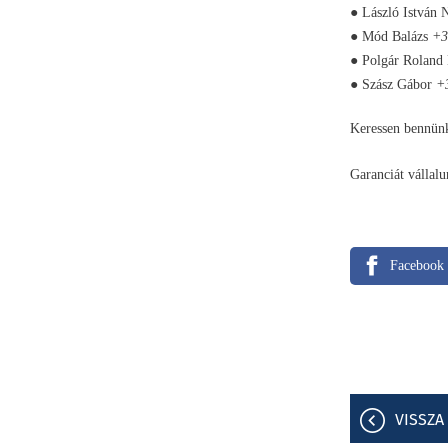
● László István
● Mód Balázs
+3
● Polgár Roland
● Szász Gábor
+
Keressen bennün
Garanciát vállal
Facebook
VISSZA