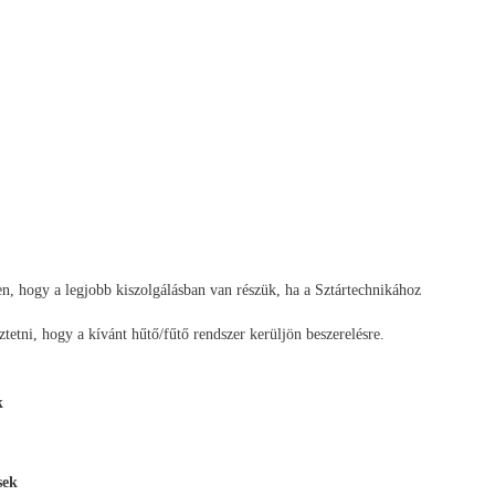
en, hogy a legjobb kiszolgálásban van részük, ha a Sztártechnikához
etni, hogy a kívánt hűtő/fűtő rendszer kerüljön beszerelésre.
k
sek