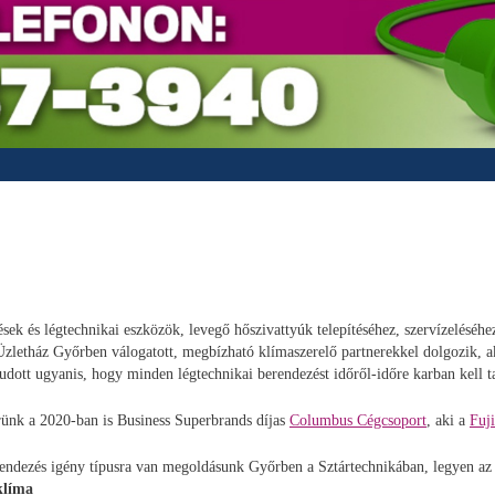
sek és légtechnikai eszközök, levegő hőszivattyúk telepítéséhez, szervízeléséh
zletház Győrben válogatott, megbízható klímaszerelő partnerekkel dolgozik, aki
tudott ugyanis, hogy minden légtechnikai berendezést időről-időre karban kell
erünk a 2020-ban is Business Superbrands díjas
Columbus Cégcsoport
, aki a
Fuji
ndezés igény típusra van megoldásunk Győrben a Sztártechnikában, legyen az
 klíma