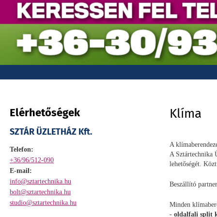
Elérhetőségek
Klíma
SZTÁR ÜZLETHÁZ Kft.
A klímaberendezé
Telefon:
A Sztártechnika Ü
+36/96/512-090
lehetőségét. Köz
E-mail:
info@sztartechnika.hu
Beszállító partn
bolt@sztartechnika.hu
studio@sztartechnika.hu
Minden klímabere
-
oldalfali split