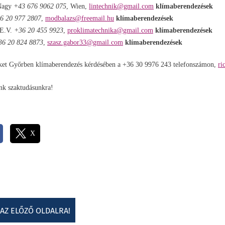
 Nagy
+43 676 9062 075
, Wien,
lintechnik@gmail.com
klímaberendezések
6 20 977 2807
,
modbalazs@freemail.hu
klímaberendezések
 E.V.
+36 20 455 9923
,
proklimatechnika@gmail.
com
klímaberendezések
36 20 824 8873
,
szasz.gabor33@gmail.com
klímaberendezések
ket Győrben klímaberendezés kérdésében a +36 30 9976 243 telefonszámon,
ri
unk szaktudásunkra!
X
 AZ ELŐZŐ OLDALRA!