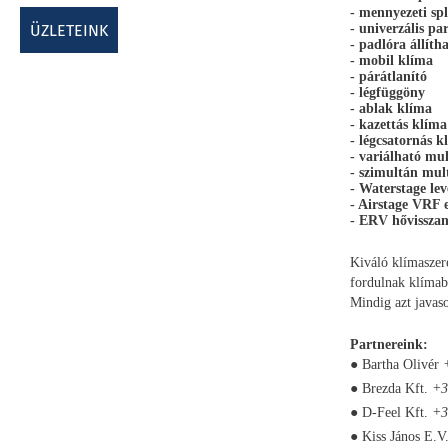
- mennyezeti spl
ÜZLETEINK
- univerzális p
- padlóra állíth
- mobil klíma
- párátlanító
- légfüggöny
- ablak klíma
- kazettás klíma
- légcsatornás k
- variálható mul
- szimultán mult
- Waterstage lev
- Airstage VRF 
- ERV hővisszany
Kiváló klímaszere
fordulnak klímab
Mindig azt javas
Partnereink:
● Bartha Olivér
● Brezda Kft.
+3
● D-Feel Kft.
+3
● Kiss János E.V