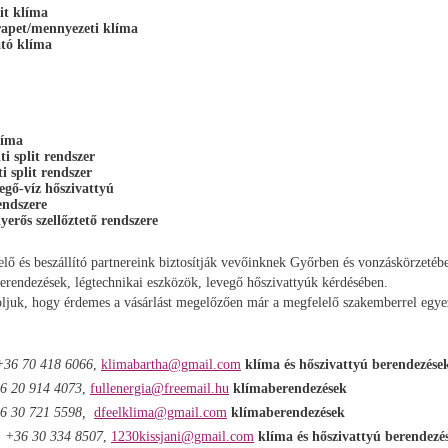
it klíma
arapet/mennyezeti klíma
ató klíma
líma
ti split rendszer
i split rendszer
egő-víz hőszivattyú
endszere
erős szellőztető rendszere
lő és beszállító partnereink biztosítják vevőinknek Győrben és vonzáskörzetéb
erendezések, légtechnikai eszközök, levegő hőszivattyúk kérdésében.
oljuk, hogy érdemes a vásárlást megelőzően már a megfelelő szakemberrel egyezt
+36 70 418 6066
,
klimabartha@gmail.com
kl
íma és hőszivattyú berendezése
6 20 914 4073
,
fullenergia@freemail.hu
klímaberendezések
6 30 721 5598,
dfeelklima@gmail.com
klímaberendezések
.
+36 30 334 8507
,
1230kissjani@gmail.com
klíma és hőszivattyú berendezé