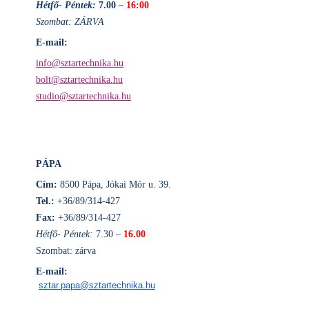
Hétfő- Péntek:
7.00 –
16:00
Szombat: ZÁRVA
E-mail:
info@sztartechnika.hu
bolt@sztartechnika.hu
studio@sztartechnika.hu
PÁPA
Cím:
8500 Pápa, Jókai Mór u. 39.
Tel.:
+36/89/314-427
Fax:
+36/89/314-427
Hétfő- Péntek:
7.30 –
16.00
Szombat: zárva
E-mail:
sztar.papa@sztartechnika.hu