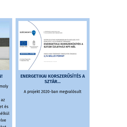
!
ENERGETIKAI KORSZERŰSÍTÉS A
ENERGETIKA
SZTÁR...
KORSZ
omoly
A projekt 2020-ban megvalósult
2025 januárjá
otthonfelú
 az
egyszerűsített 
et és
újra, hogy több 
nélkül
elérhetővé a t
elve
házak energi