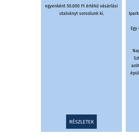
egyenként 50.000 Ft értékű vásárlási
utalványt sorsolunk ki.
Ipark
Egy
Nag
Sz
azó
épül
RÉSZLETEK