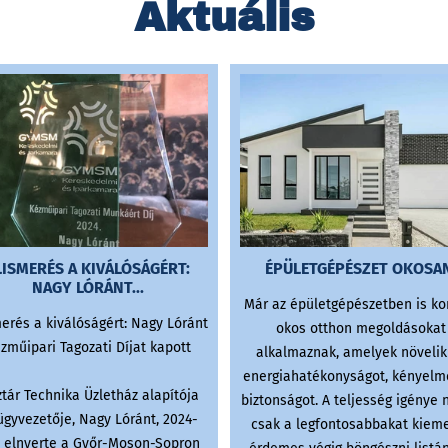
Aktuális
LISMERÉS A KIVÁLÓSÁGÉRT:
ÉPÜLETGÉPÉSZET OKOSAN
NAGY LÓRÁNT...
Már az épületgépészetben is k
merés a kiválóságért: Nagy Lóránt
okos otthon megoldásokat
zműipari Tagozati Díjat kapott
alkalmaznak, amelyek növelik
energiahatékonyságot, kényelm
ztár Technika Üzletház alapítója
biztonságot. A teljesség igénye 
ügyvezetője, Nagy Lóránt, 2024-
csak a legfontosabbakat kiem
 elnyerte a Győr-Moson-Sopron