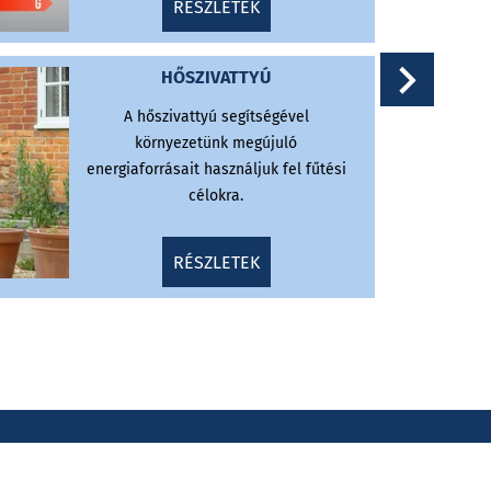
RÉSZLETEK
HŐSZIVATTYÚ
A hőszivattyú segítségével
környezetünk megújuló
energiaforrásait használjuk fel fűtési
célokra.
RÉSZLETEK