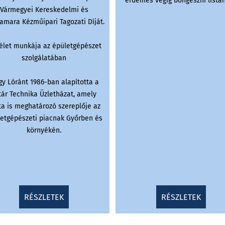
érdemes végig böngészni listán
Vármegyei Kereskedelmi és
amara Kézműipari Tagozati Díját.
 élet munkája az épületgépészet
szolgálatában
y Lóránt 1986-ban alapította a
tár Technika Üzletházat, amely
ta is meghatározó szereplője az
etgépészeti piacnak Győrben és
környékén.
RÉSZLETEK
RÉSZLETEK