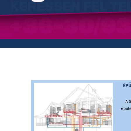
ÉPÜ
A S
épüle