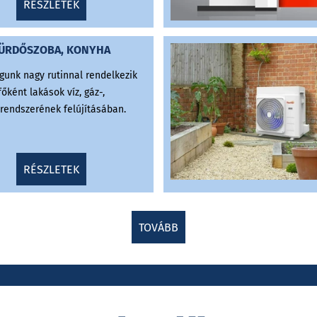
RÉSZLETEK
ÜRDŐSZOBA, KONYHA
gunk nagy rutinnal rendelkezik
főként lakások víz, gáz-,
rendszerének felújításában.
RÉSZLETEK
TOVÁBB