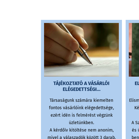
TÁJÉKOZTATÓ A VÁSÁRLÓI
E
ELÉGEDETTSÉGI...
Társaságunk számára kiemelten
Elis
fontos vásárlóink elégedettsége,
Ké
ezért idén is felmérést végzünk
üzletünkben.
A S
A kérdőív kitöltése nem anonim,
és 
mivel a válaszadók között 3 darab,
ben