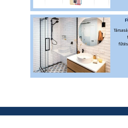
F
Társasá
fűtés